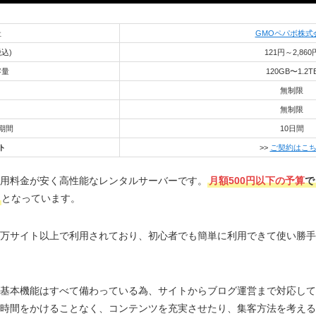
社
GMOペパボ株式
込)
121円～2,860
容量
120GB〜1.2T
無制限
無制限
期間
10日間
ト
>>
ご契約はこ
用料金が安く高性能なレンタルサーバーです。
月額500円以下の予算
で
となっています。
00万サイト以上で利用されており、初心者でも簡単に利用できて使い勝
基本機能はすべて備わっている為、サイトからブログ運営まで対応して
時間をかけることなく、コンテンツを充実させたり、集客方法を考える