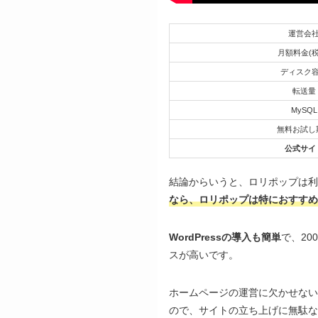
運営会
月額料金(税
ディスク
転送量
MySQL
無料お試し
公式サイ
結論からいうと、ロリポップは利
なら、ロリポップは特におすすめ
WordPressの導入も簡単
で、2
スが高いです。
ホームページの運営に欠かせない
ので、サイトの立ち上げに無駄な