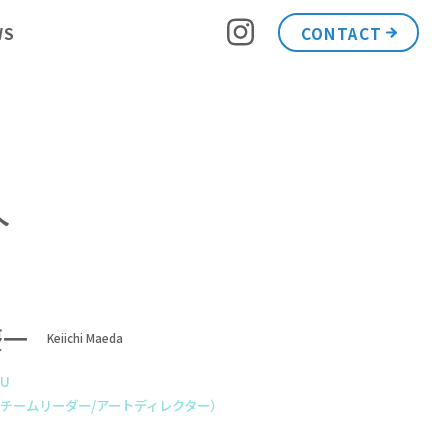
CONTACT
WS
へ
慶一
Keiichi Maeda
U
チームリーダー/アートディレクター）