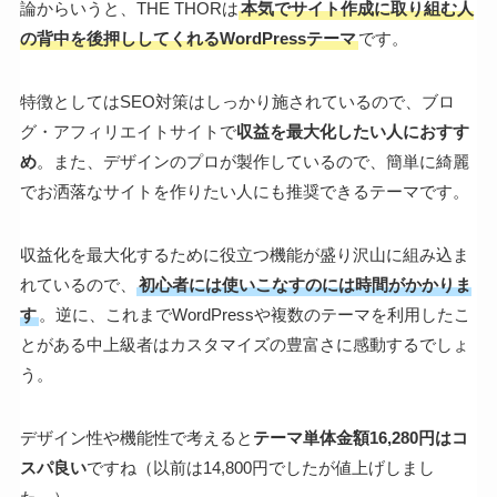
論からいうと、THE THORは
本気でサイト作成に取り組む人
の背中を後押ししてくれるWordPressテーマ
です。
特徴としてはSEO対策はしっかり施されているので、ブロ
グ・アフィリエイトサイトで
収益を最大化したい人におすす
め
。また、デザインのプロが製作しているので、簡単に綺麗
でお洒落なサイトを作りたい人にも推奨できるテーマです。
収益化を最大化するために役立つ機能が盛り沢山に組み込ま
れているので、
初心者には使いこなすのには時間がかかりま
す
。逆に、これまでWordPressや複数のテーマを利用したこ
とがある中上級者はカスタマイズの豊富さに感動するでしょ
う。
デザイン性や機能性で考えると
テーマ単体金額16,280円はコ
スパ良い
ですね（以前は14,800円でしたが値上げしまし