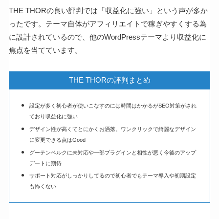
THE THORの良い評判では「収益化に強い」という声が多か
ったです。テーマ自体がアフィリエイトで稼ぎやすくする為
に設計されているので、他のWordPressテーマより収益化に
焦点を当てています。
THE THORの評判まとめ
設定が多く初心者が使いこなすのには時間はかかるがSEO対策がされ
ており収益化に強い
デザイン性が高くてとにかくお洒落。ワンクリックで綺麗なデザイン
に変更できる点はGood
グーテンベルクに未対応や一部プラグインと相性が悪く今後のアップ
デートに期待
サポート対応がしっかりしてるので初心者でもテーマ導入や初期設定
も怖くない